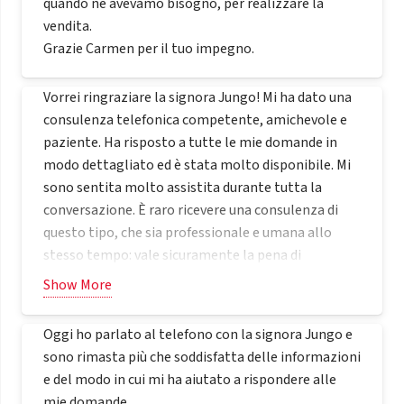
quando ne avevamo bisogno, per realizzare la
vendita.
Grazie Carmen per il tuo impegno.
Vorrei ringraziare la signora Jungo! Mi ha dato una
consulenza telefonica competente, amichevole e
paziente. Ha risposto a tutte le mie domande in
modo dettagliato ed è stata molto disponibile. Mi
sono sentita molto assistita durante tutta la
conversazione. È raro ricevere una consulenza di
questo tipo, che sia professionale e umana allo
stesso tempo: vale sicuramente la pena di
consigliarla! Grazie mille, signora Jungo
Show More
Oggi ho parlato al telefono con la signora Jungo e
sono rimasta più che soddisfatta delle informazioni
e del modo in cui mi ha aiutato a rispondere alle
mie domande.