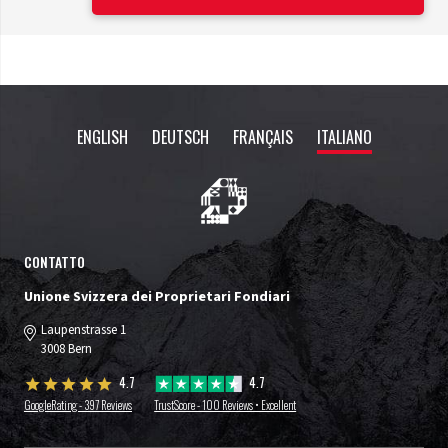
ENGLISH
DEUTSCH
FRANÇAIS
ITALIANO
CONTATTO
Unione Svizzera dei Proprietari Fondiari
Laupenstrasse 1
3008 Bern
4.7
4.7
GoogleRating - 397 Reviews
TrustScore - 100 Reviews • Excellent