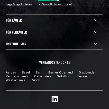
GoogleRating - 397 Reviews
TrustScore - 100 Reviews • Excellent
FÜR KÄUFER
FÜR VERKÄUFER
UNTERNEHMEN
VERBANDSSTANDORTE
Aargau
Basel
Bern
Berner Oberland
Graubünden
Zentralschweiz
Ostschweiz
Solothurn
Tessin
Westschweiz
Zürich