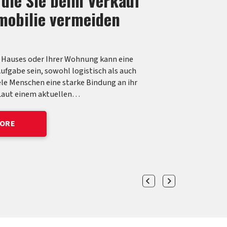
ücksbewertung Schweiz:
 es zu beachten
h Grundstücke nicht online bewerten? Alle im
fügung stehenden Onlinerechner für
eren auf hedonischen Bewertungsmodellen,
auf eine Vielzahl von effektiv stattgefundenen
urückgreifen.…
MORE