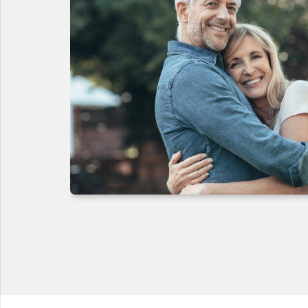
ine
auch
 ihr