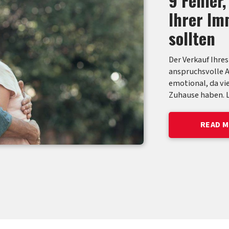
Grundst
Das gibt
Warum lassen sic
Internet zur Ver
Immobilien basi
welche wiederum 
Transaktionen z
READ 