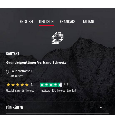
ENGLISH
DEUTSCH
FRANÇAIS
ITALIANO
KONTAKT
Grundeigentümer Verband Schweiz
Laupenstrasse 1
3008 Bern
4.7
4.7
GoogleRating - 397 Reviews
TrustScore - 100 Reviews • Excellent
FÜR KÄUFER