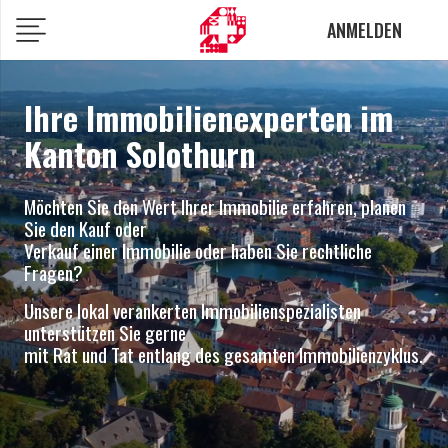
ANMELDEN
Ihre Immobilienexperten im
Kanton Solothurn
Möchten Sie den Wert Ihrer Immobilie erfahren, planen
Sie den Kauf oder
Verkauf einer Immobilie oder haben Sie rechtliche
Fragen?
Unsere lokal verankerten Immobilienspezialisten
unterstützen Sie gerne
mit Rat und Tat entlang des gesamten Immobilienzyklus.