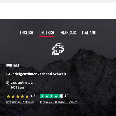
ENGLISH
DEUTSCH
FRANÇAIS
ITALIANO
KONTAKT
Grundeigentümer Verband Schweiz
Laupenstrasse 1
3008 Bern
4.7
4.7
GoogleRating - 397 Reviews
TrustScore - 100 Reviews • Excellent