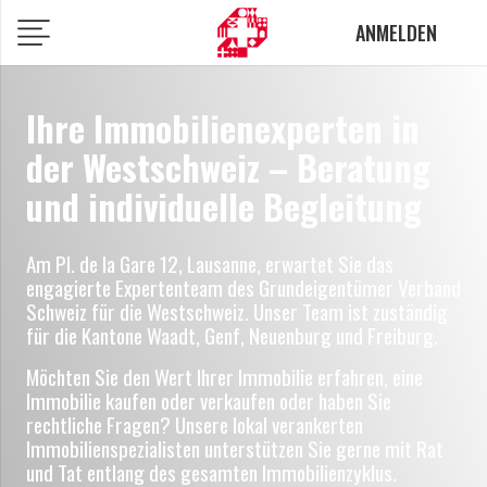
ANMELDEN
Ihre Immobilienexperten in
der Westschweiz – Beratung
und individuelle Begleitung
Am Pl. de la Gare 12, Lausanne, erwartet Sie das
engagierte Expertenteam des
Grundeigentümer Verband
Schweiz
für die Westschweiz. Unser Team ist zuständig
für die Kantone Waadt, Genf, Neuenburg und Freiburg.
Möchten Sie den Wert Ihrer Immobilie erfahren, eine
Immobilie kaufen oder verkaufen oder haben Sie
rechtliche Fragen? Unsere lokal verankerten
Immobilienspezialisten unterstützen Sie gerne mit Rat
und Tat entlang des gesamten Immobilienzyklus.