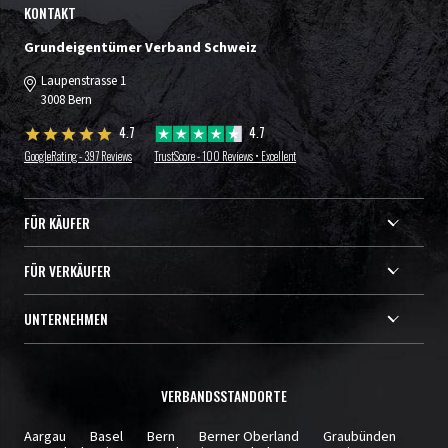
KONTAKT
Grundeigentümer Verband Schweiz
Laupenstrasse 1
3008 Bern
4.7
4.7
GoogleRating - 397 Reviews
TrustScore - 100 Reviews • Excellent
FÜR KÄUFER
FÜR VERKÄUFER
UNTERNEHMEN
VERBANDSSTANDORTE
Aargau
Basel
Bern
Berner Oberland
Graubünden