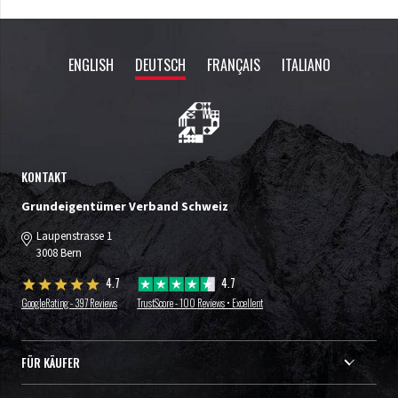
ENGLISH
DEUTSCH
FRANÇAIS
ITALIANO
KONTAKT
Grundeigentümer Verband Schweiz
Laupenstrasse 1
3008 Bern
4.7
4.7
GoogleRating - 397 Reviews
TrustScore - 100 Reviews • Excellent
FÜR KÄUFER