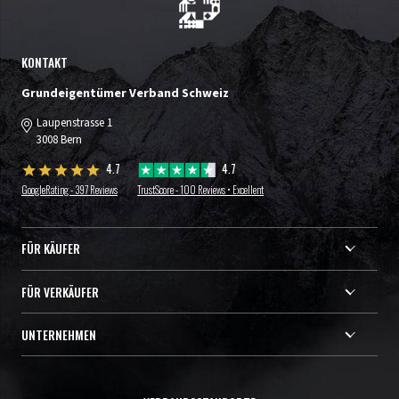
KONTAKT
Grundeigentümer Verband Schweiz
Laupenstrasse 1
3008 Bern
4.7
4.7
GoogleRating - 397 Reviews
TrustScore - 100 Reviews • Excellent
FÜR KÄUFER
FÜR VERKÄUFER
UNTERNEHMEN