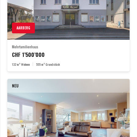
AARBERG
Mehrfamilienhaus
CHF
1’500’000
132
m² Wohnen
555
m² Grundstück
NEU