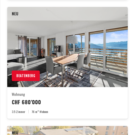
NEU
BEATENBERG
Wohnung
CHF
680’000
3.5
Zimmer
76
m² Wohnen
NEU