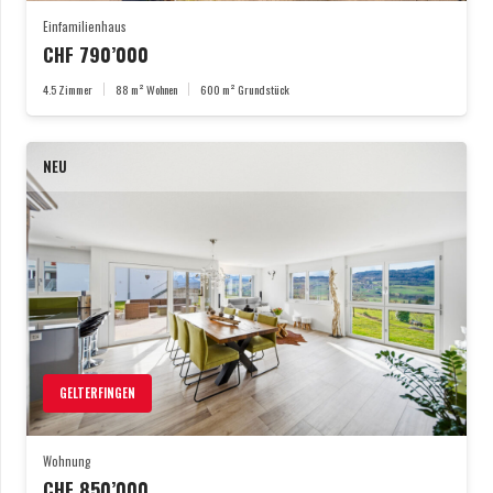
Einfamilienhaus
CHF
790’000
4.5
Zimmer
88
m² Wohnen
600
m² Grundstück
NEU
GELTERFINGEN
Wohnung
CHF
850’000