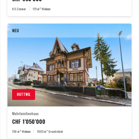
4.5
Zimmer
115
m² Wohnen
NEU
HUTTWIL
Mehrfamilienhaus
CHF
1’050’000
156
m² Wohnen
1005
m² Grundstück