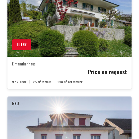
LUTRY
Einfamilienhaus
Price on request
9.5
Zimmer
272
m² Wohnen
998
m² Grundstück
NEU