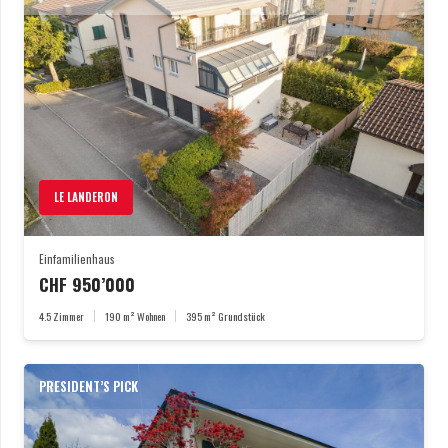
LE LANDERON
Einfamilienhaus
CHF
950’000
4.5
Zimmer
190
m² Wohnen
395
m² Grundstück
PRESIDENT’S PICK