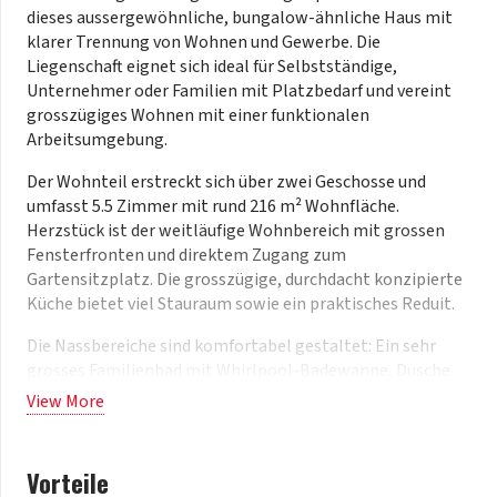
dieses aussergewöhnliche, bungalow-ähnliche Haus mit
klarer Trennung von Wohnen und Gewerbe. Die
Liegenschaft eignet sich ideal für Selbstständige,
Unternehmer oder Familien mit Platzbedarf und vereint
grosszügiges Wohnen mit einer funktionalen
Arbeitsumgebung.
Der Wohnteil erstreckt sich über zwei Geschosse und
umfasst 5.5 Zimmer mit rund 216 m² Wohnfläche.
Herzstück ist der weitläufige Wohnbereich mit grossen
Fensterfronten und direktem Zugang zum
Gartensitzplatz. Die grosszügige, durchdacht konzipierte
Küche bietet viel Stauraum sowie ein praktisches Reduit.
Die Nassbereiche sind komfortabel gestaltet: Ein sehr
grosses Familienbad mit Whirlpool-Badewanne, Dusche
und WC bildet das Highlight im Wohnbereich. Ergänzt wird
View More
dieses durch ein Gäste-WC im Erdgeschoss sowie eine
Dusche/WC im Untergeschoss.
Vorteile
Ein besonderes Plus ist der private Spa-Bereich im