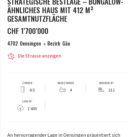
STRATEGISCHE BESTLAGE – BUNGALOW-
ÄHNLICHES HAUS MIT 412 M²
GESAMTNUTZFLÄCHE
CHF
1’700’000
4702
Oensingen
Bezirk
Gäu
Die Strasse anzeigen
ZIMMER
BADEZIMMER
WOHNEN M²
6.5
4
212
LAND M²
1'405
An hervorragender Lage in Oensingen präsentiert sich