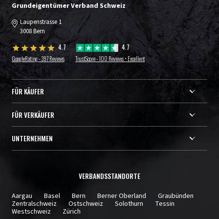
Grundeigentümer Verband Schweiz
Laupenstrasse 1
3008 Bern
4.7
4.7
GoogleRating - 397 Reviews
TrustScore - 100 Reviews • Excellent
FÜR KÄUFER
FÜR VERKÄUFER
UNTERNEHMEN
VERBANDSSTANDORTE
Aargau
Basel
Bern
Berner Oberland
Graubünden
Zentralschweiz
Ostschweiz
Solothurn
Tessin
Westschweiz
Zürich