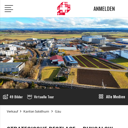
ANMELDEN
Alle Medien
grid_view
add_a_photo
49 Bilder
Virtuelle Tour
Verkauf
Kanton Solothurn
Gäu