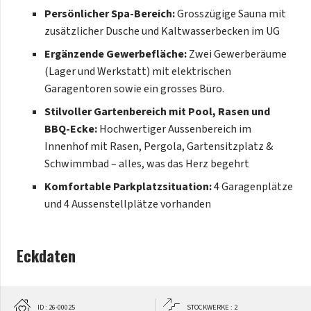
idealer Weise verbindet – mit viel Raum für individuelle
Persönlicher Spa-Bereich:
Grosszügige Sauna mit
Lebenskonzepte.
zusätzlicher Dusche und Kaltwasserbecken im UG
Ergänzende Gewerbefläche:
Zwei Gewerberäume
(Lager und Werkstatt) mit elektrischen
Garagentoren sowie ein grosses Büro.
Stilvoller Gartenbereich mit Pool, Rasen und
BBQ-Ecke:
Hochwertiger Aussenbereich im
Innenhof mit Rasen, Pergola, Gartensitzplatz &
Schwimmbad – alles, was das Herz begehrt
Komfortable Parkplatzsituation:
4 Garagenplätze
und 4 Aussenstellplätze vorhanden
Eckdaten
ID : 26-00025
STOCKWERKE : 2