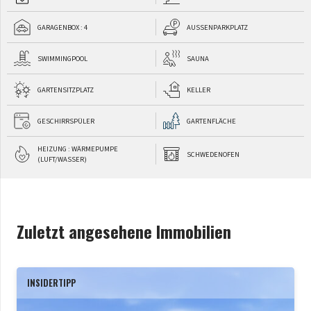
GARAGENBOX : 4
AUSSENPARKPLATZ
SWIMMINGPOOL
SAUNA
GARTENSITZPLATZ
KELLER
GESCHIRRSPÜLER
GARTENFLÄCHE
HEIZUNG : WÄRMEPUMPE
SCHWEDENOFEN
(LUFT/WASSER)
Zuletzt angesehene Immobilien
INSIDERTIPP