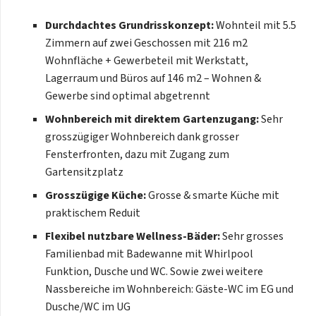
Untergeschoss mit grosszügiger Sauna, zusätzlicher
Dusche und Kaltwasserbecken – Ihr persönlicher
Durchdachtes Grundrisskonzept:
Wohnteil mit 5.5
Rückzugsort im eigenen Zuhause.
Zimmern auf zwei Geschossen mit 216 m2
Wohnfläche + Gewerbeteil mit Werkstatt,
Der Gewerbeteil umfasst rund 146 m² und ist vom
Lagerraum und Büros auf 146 m2 – Wohnen &
Wohnbereich optimal getrennt. Zwei Gewerberäume
Gewerbe sind optimal abgetrennt
(Lager und Werkstatt) mit elektrischen Garagentoren
sowie ein grosses Büro bieten vielfältige
Wohnbereich mit direktem Gartenzugang:
Sehr
Nutzungsmöglichkeiten.
grosszügiger Wohnbereich dank grosser
Fensterfronten, dazu mit Zugang zum
Auch der Aussenbereich überzeugt: Im geschützten
Innenhof erwartet Sie ein hochwertig gestalteter Garten
Gartensitzplatz
mit Rasenfläche, Pergola, Gartensitzplatz, BBQ-Ecke und
Grosszügige Küche:
Grosse & smarte Küche mit
Schwimmbad – ein Ort für entspannte Stunden mit
praktischem Reduit
Familie und Freunden.
Flexibel nutzbare Wellness-Bäder:
Sehr grosses
Die Parkplatzsituation ist komfortabel gelöst: Vier
Familienbad mit Badewanne mit Whirlpool
Garagenplätze sowie vier Aussenstellplätze stehen zur
Funktion, Dusche und WC. Sowie zwei weitere
Verfügung.
Nassbereiche im Wohnbereich: Gäste-WC im EG und
Eine Liegenschaft, die Wohnen, Arbeiten und Erholung in
Dusche/WC im UG